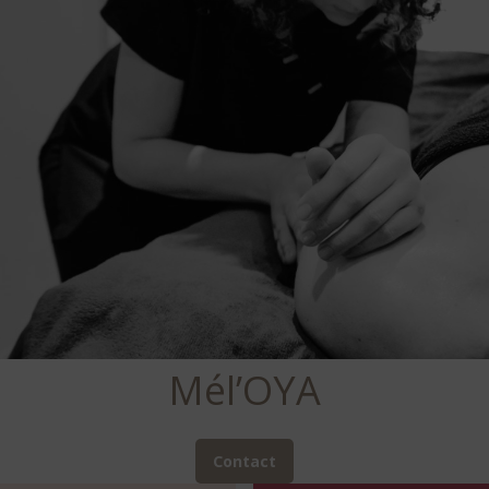
Mél’OYA
Contact