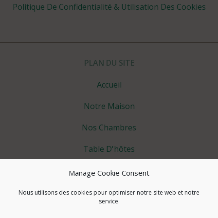
Politique De Confidentialité & Utilisation Des Cookies
PLAN DU SITE
Accueil
Notre Maison
Nos Chambres
Table D'hôtes
Vous Détendre
Manage Cookie Consent
Les Petits +
Nous utilisons des cookies pour optimiser notre site web et notre
service.
Tourisme