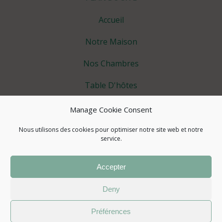
Accueil
Notre Maison
Nos Chambres
Table D'hôtes
Vous Détendre
Manage Cookie Consent
Les Petits +
Nous utilisons des cookies pour optimiser notre site web et notre
service.
Tourisme
Accepter
Actualités
Deny
© 2026 Atelier des Sens 89
Préférences